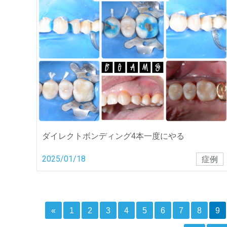
ダイレクトボンディング4本一度にやる
2025/01/18
症例
«
1
2
3
4
5
6
7
8
9