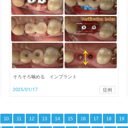
そろそろ噛める インプラント
2025/01/17
症例
10
11
12
13
14
15
16
17
18
19