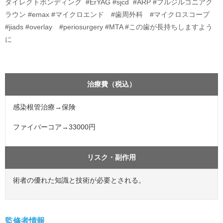
ダイレクトボンディング #ErYAG #sjcd #ARP #フルジルコニアク
ラウン #emax #マイクロエンド #歯周外科 #マイクロスコープ
#jiads #overlay #periosurgery #MTA #この歯が長持ちしますよう
に
治療費（税込）
感染根管治療→保険
ファイバーコア→33000円
リスク・副作用
術者の優れた知識と技術が必要とされる。
監修者情報