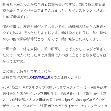
身長187cmだったかな？流石に歯も長いです笑。2回で感染根管治
療を終えファイバーコアまで入れました。サイナストラクト消えた
ら補綴準備です。
僕の特徴は、友達と縁がとても長いです。幼稚園の頃からの友達と
今でも飲みに行ったりもよくします。幼馴染とも仲良し。学生時代
からの他大歯学部仲間とも、今では一緒に勉強したりしてます。
一期一会。ご縁を大切に。若い頃変なことばっかしてふざけ過ぎて
たので、大人になった今は真面目に人の役に立とうと巻き返しをは
かってます笑。
この歯が長持ちしますように🙏
診療ご希望の方は
0425958118
までご連絡ください！
#いいね立川 #ダブルタップお願いします #フォローミー #歯を残す
歯科医師と繋がりたい #立川衛生士 #歯科衛生士 #歯科衛生士求
人 #歯科医師求人 #立川歯医者 #invisalign #invisalignGo #インビ
ザライン #マウスピース矯正 #iTero #アライナー #インプラント #