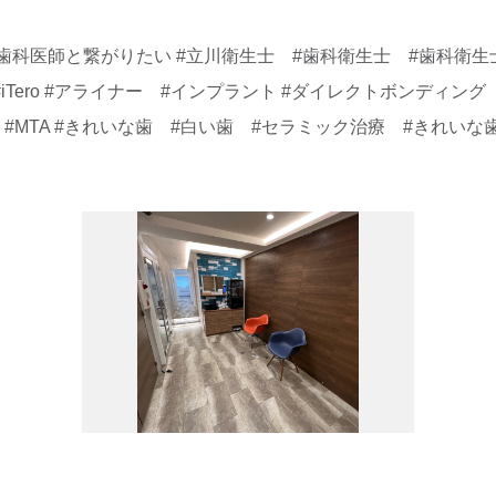
！
科医師と繋がりたい #立川衛生士 #歯科衛生士 #歯科衛生士求人 #
矯正 #iTero #アライナー #インプラント #ダイレクトボンディン
ery #MTA #きれいな歯 #白い歯 #セラミック治療 #きれ