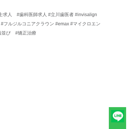
歯科医師求人 #立川歯医者 #invisalign
グ #フルジルコニアクラウン #emax #マイクロエン
いな歯並び #矯正治療
友達追加