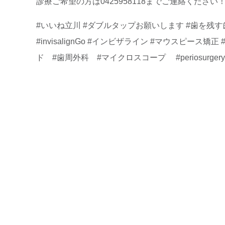
診療ご希望の方は0425958118までご連絡ください
#いいね立川 #ダブルタップお願いします #歯を残す歯
#invisalignGo #インビザライン #マウスピース
ド #歯周外科 #マイクロスコープ #periosurg