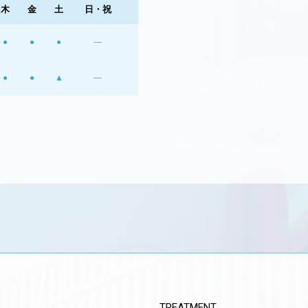
木
金
土
日・祝
●
●
●
―
●
●
▲
―
TREATMENT