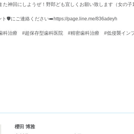
てまた神回にしようぜ！野郎ども宜しくお願い致します（女の子
ご連絡ください➡️https://page.line.me/836adeyh
科治療 #超保存型歯科医院 #精密歯科治療 #低侵襲インプラ
櫻田 博雅