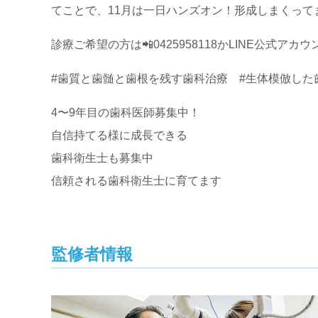
てことで、11月は一日ハンズオン！形成しまくっ
診療ご希望の方は📲0425958118かLINE公式アカウント🛡️に
#歯質と歯髄と歯根を残す歯科治療 #生体模倣した歯
4〜9年目の歯科医師募集中！
自信持てる様に成長できる
歯科衛生士も募集中
信頼される歯科衛生士に育てます
監修者情報