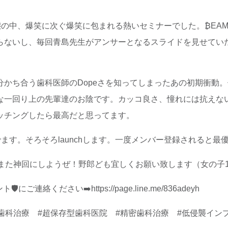
態の中、爆笑に次ぐ爆笑に包まれる熱いセミナーでした。₿EA
らないし、毎回青島先生がアンサーとなるスライドを見せていた
分かち合う歯科医師のDopeさを知ってしまったあの初期衝動
な一回り上の先輩達のお陰です。カッコ良さ、憧れには抗えな
ッチングしたら最高だと思ってます。
ます。そろそろlaunchします。一度メンバー登録されると最
てまた神回にしようぜ！野郎ども宜しくお願い致します（女の子
ご連絡ください➡️https://page.line.me/836adeyh
科治療 #超保存型歯科医院 #精密歯科治療 #低侵襲インプラ