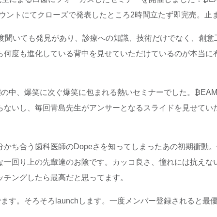
アカウントにてクローズで発表したところ2時間立たず即完売。止
何度聞いても発見があり、診療への知識、技術だけでなく、創意
ら何度も進化している背中を見せていただけているのが本当に
態の中、爆笑に次ぐ爆笑に包まれる熱いセミナーでした。₿EA
らないし、毎回青島先生がアンサーとなるスライドを見せていた
分かち合う歯科医師のDopeさを知ってしまったあの初期衝動
な一回り上の先輩達のお陰です。カッコ良さ、憧れには抗えな
ッチングしたら最高だと思ってます。
ます。そろそろlaunchします。一度メンバー登録されると最