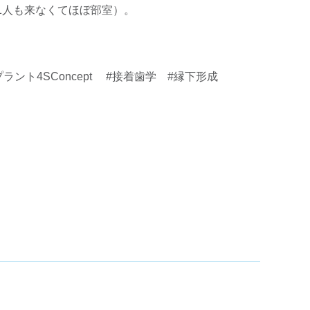
1人も来なくてほぼ部室）。
ント4SConcept #接着歯学 #縁下形成