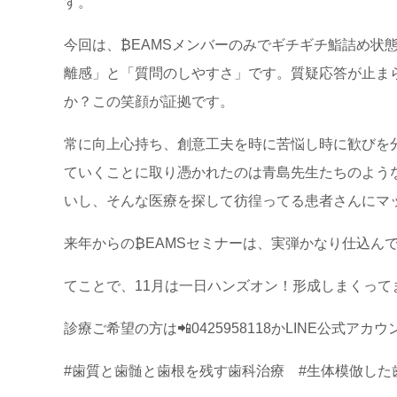
す。
今回は、₿EAMSメンバーのみでギチギチ鮨詰め状
離感」と「質問のしやすさ」です。質疑応答が止ま
か？この笑顔が証拠です。
常に向上心持ち、創意工夫を時に苦悩し時に歓びを
ていくことに取り憑かれたのは青島先生たちのよう
いし、そんな医療を探して彷徨ってる患者さんにマ
来年からの₿EAMSセミナーは、実弾かなり仕込んで
てことで、11月は一日ハンズオン！形成しまくっ
診療ご希望の方は📲0425958118かLINE公式アカウント🛡️に
#歯質と歯髄と歯根を残す歯科治療 #生体模倣した歯