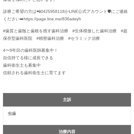
診療ご希望の方は📲0425958118かLINE公式アカウント🛡️にご連絡
ください➡️https://page.line.me/836adeyh
#歯質と歯髄と歯根を残す歯科治療 #生体模倣した歯科治療 #超
保存型歯科医院 #精密歯科治療 #セラミック治療
4〜9年目の歯科医師募集中！
自信持てる様に成長できる
歯科衛生士も募集中
信頼される歯科衛生士に育てます
主訴
虫歯
治療内容