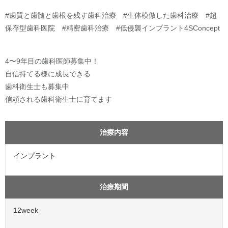
#歯質と歯髄と歯根を残す歯科治療 #生体模倣した歯科治療 #超
保存型歯科医院 #精密歯科治療 #低侵襲インプラント4SConcept
4〜9年目の歯科医師募集中！
自信持てる様に成長できる
歯科衛生士も募集中
信頼される歯科衛生士に育てます
治療内容
インプラント
治療期間
12week